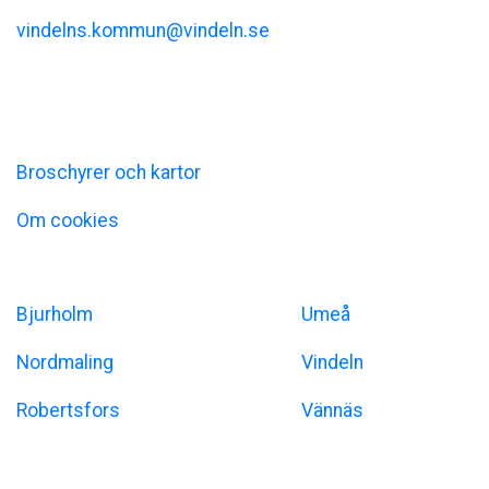
vindelns.kommun@vindeln.se
+46 (0)933-140 00
Information
Broschyrer och kartor
Om cookies
Umeåregionen
Bjurholm
Umeå
Nordmaling
Vindeln
Robertsfors
Vännäs