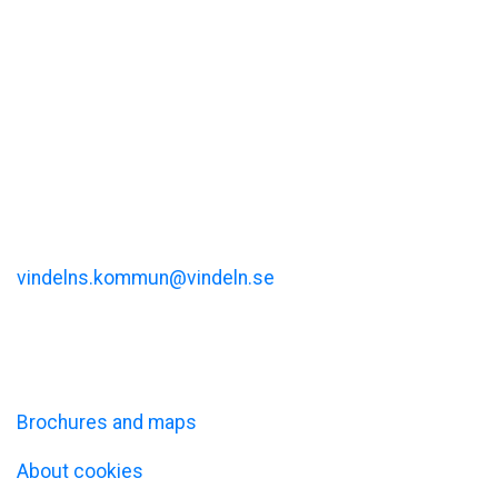
Visit Vindeln
Vindelns kommun
Kommunalhusvägen 11
vindelns.kommun@vindeln.se
+46 (0)933-140 00
Information
Brochures and maps
About cookies