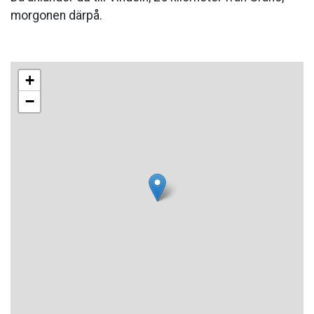
morgonen därpå.
+
−