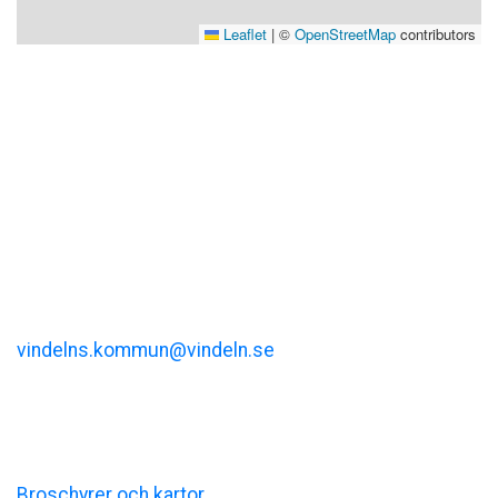
Leaflet
|
©
OpenStreetMap
contributors
Visit Vindeln
Vindelns kommun
Kommunalhusvägen 11
vindelns.kommun@vindeln.se
+46 (0)933-140 00
Information
Broschyrer och kartor