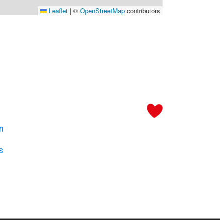
Leaflet
|
©
OpenStreetMap
contributors
n
s