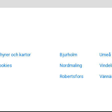
ormation
Umeåregionen
hyrer och kartor
Bjurholm
Umeå
ookies
Nordmaling
Vindel
Robertsfors
Vännä