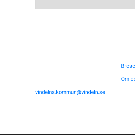
Visit Vindeln
Inf
Vindelns kommun
Brosc
Kommunalhusvägen 11
Om c
vindelns.kommun@vindeln.se
+46 (0)933-140 00