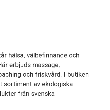
år hälsa, välbefinnande och
Här erbjuds massage,
aching och friskvård. I butiken
lt sortiment av ekologiska
ukter från svenska