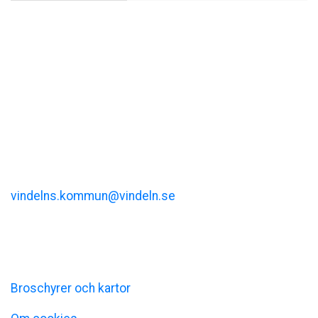
Visit Vindeln
Vindelns kommun
Kommunalhusvägen 11
vindelns.kommun@vindeln.se
+46 (0)933-140 00
Information
Broschyrer och kartor