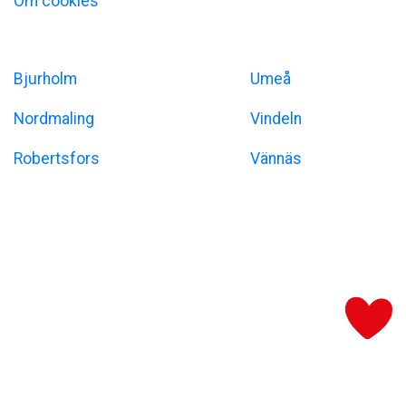
Om cookies
Umeåregionen
Bjurholm
Umeå
Nordmaling
Vindeln
Robertsfors
Vännäs