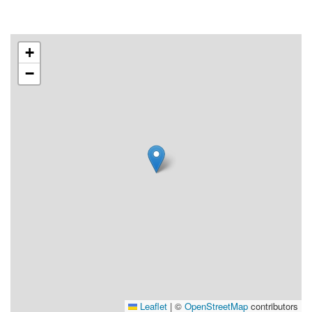
+
−
Leaflet
|
©
OpenStreetMap
contributors