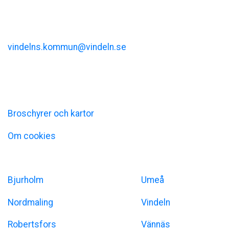
Vindelns kommun
Kommunalhusvägen 11
vindelns.kommun@vindeln.se
+46 (0)933-140 00
Information
Broschyrer och kartor
Om cookies
Umeåregionen
Bjurholm
Umeå
Nordmaling
Vindeln
Robertsfors
Vännäs