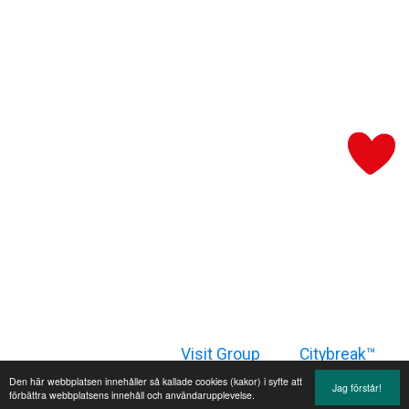
Sidan är producerad av
Visit Group
med
Citybreak™
Information & Reservation System
Den här webbplatsen innehåller så kallade cookies (kakor) i syfte att
Jag förstår!
förbättra webbplatsens innehåll och användarupplevelse.