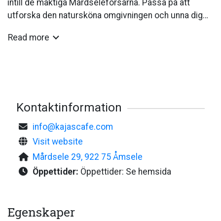
intill de mäktiga Mårdseleforsarna. Passa på att
utforska den natursköna omgivningen och unna dig
något riktigt gott hos oss.
Read more
Kontaktinformation
info@kajascafe.com
Visit website
Mårdsele 29, 922 75 Åmsele
Öppettider:
Öppettider: Se hemsida
Egenskaper