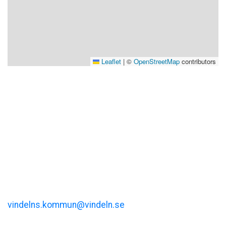
Leaflet
|
©
OpenStreetMap
contributors
Visit Vindeln
Vindelns kommun
Kommunalhusvägen 11
vindelns.kommun@vindeln.se