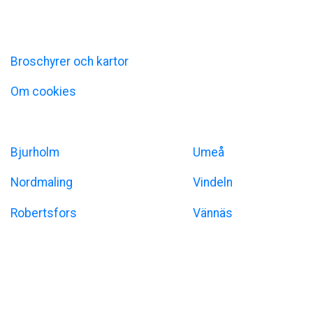
+46 (0)933-140 00
Information
Broschyrer och kartor
Om cookies
Umeåregionen
Bjurholm
Umeå
Nordmaling
Vindeln
Robertsfors
Vännäs