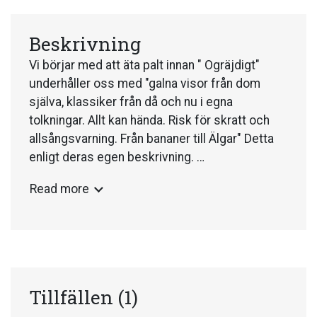
Beskrivning
Vi börjar med att äta palt innan " Ogräjdigt"
underhåller oss med "galna visor från dom
själva, klassiker från då och nu i egna
tolkningar. Allt kan hända. Risk för skratt och
allsångsvarning. Från bananer till Älgar" Detta
enligt deras egen beskrivning.
Read more
Kaffepaus ingår. OBS! Föranmälan senast den
27/9. Ewa 070 55 16 703 eller Marie 070 288
54 91.
Tillfällen
(1)