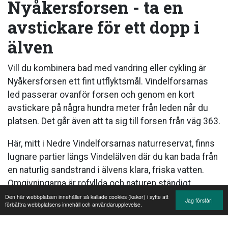
Nyåkersforsen - ta en
avstickare för ett dopp i
älven
Vill du kombinera bad med vandring eller cykling är
Nyåkersforsen ett fint utflyktsmål. Vindelforsarnas
led passerar ovanför forsen och genom en kort
avstickare på några hundra meter från leden når du
platsen. Det går även att ta sig till forsen från väg 363.
Här, mitt i Nedre Vindelforsarnas naturreservat, finns
lugnare partier längs Vindelälven där du kan bada från
en naturlig sandstrand i älvens klara, friska vatten.
Omgivningarna är rofyllda och naturen ständigt
närvarande med forsens brus i bakgrunden.
Den här webbplatsen innehåller så kallade cookies (kakor) i syfte att
Jag förstår!
förbättra webbplatsens innehåll och användarupplevelse.