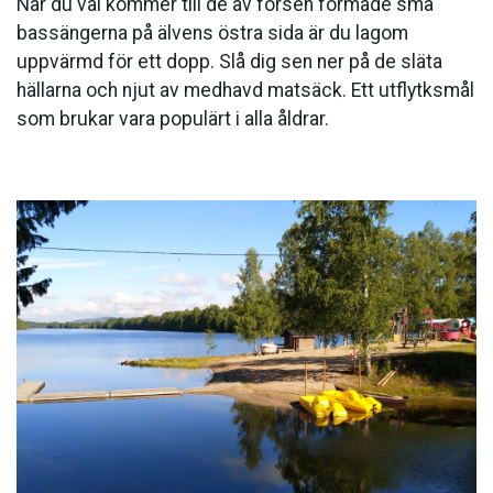
När du väl kommer till de av forsen formade små
bassängerna på älvens östra sida är du lagom
uppvärmd för ett dopp. Slå dig sen ner på de släta
hällarna och njut av medhavd matsäck. Ett utflytksmål
som brukar vara populärt i alla åldrar.