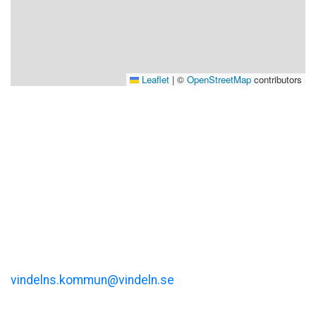
Leaflet
|
©
OpenStreetMap
contributors
Visit Vindeln
Vindelns kommun
Kommunalhusvägen 11
vindelns.kommun@vindeln.se
+46 (0)933-140 00