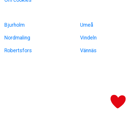
Om cookies
Umeåregionen
Bjurholm
Umeå
Nordmaling
Vindeln
Robertsfors
Vännäs