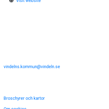
Visit website
Visit Vindeln
Vindelns kommun
Kommunalhusvägen 11
vindelns.kommun@vindeln.se
+46 (0)933-140 00
Information
Broschyrer och kartor